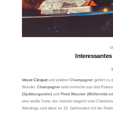
G
Interessante
1
Veuve Clicquot
und anderer
Champagner
gehört zu d
Wunder.
Champagner
wird immerhin aus drei Rebsor
(Spätburgunder)
und
Pinot Meunier (Müllerrebe od
eine weiße Sorte. Am meisten begehrt sind Chardonna
Allerdings sind diese im 19. Jahrhundert mit der Reb