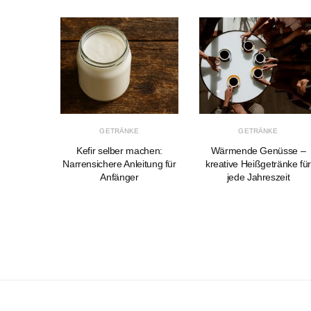
E
GETRÄNKE
GETRÄNKE
Ideal für
Kefir selber machen:
Wärmende Genüsse –
isen
Narrensichere Anleitung für
kreative Heißgetränke fü
Anfänger
jede Jahreszeit